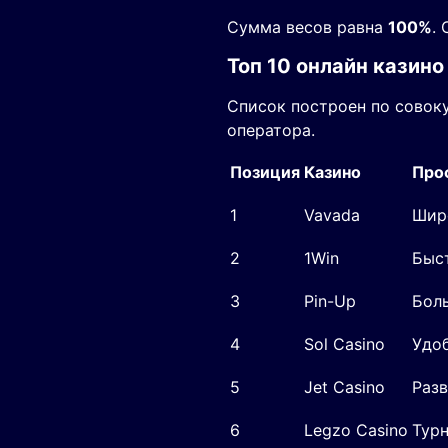
Сумма весов равна
100%
.
Топ 10 онлайн казино
Список построен по совоку
оператора.
Позиция
Казино
Про
1
Vavada
Шир
2
1Win
Быст
3
Pin-Up
Бол
4
Sol Casino
Удо
5
Jet Casino
Раз
6
Legzo Casino
Тур