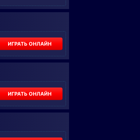
ИГРАТЬ ОНЛАЙН
ИГРАТЬ ОНЛАЙН