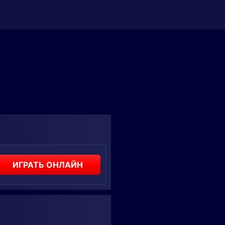
ИГРАТЬ ОНЛАЙН