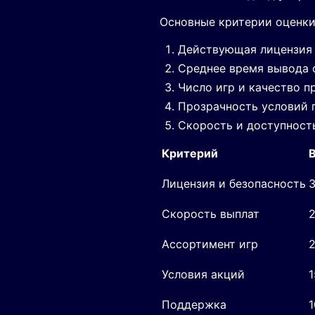
Основные критерии оценки
Действующая лицензия 
Среднее время вывода 
Число игр и качество п
Прозрачность условий п
Скорость и доступност
Критерий
Лицензия и безопасность
Скорость выплат
Ассортимент игр
Условия акций
Поддержка