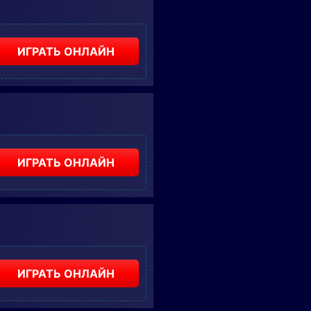
ИГРАТЬ ОНЛАЙН
ИГРАТЬ ОНЛАЙН
ИГРАТЬ ОНЛАЙН