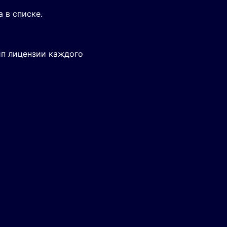
 в списке.
ип лицензии каждого