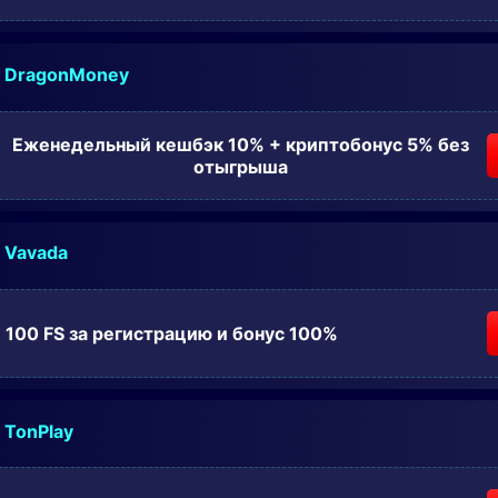
DragonMoney
Еженедельный кешбэк 10% + криптобонус 5% без
отыгрыша
Vavada
100 FS за регистрацию и бонус 100%
TonPlay