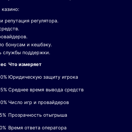
 казино:
и репутация регулятора.
средств.
ровайдеров.
о бонусам и кешбэку.
ь службы поддержки.
Вес
Что измеряет
30%
Юридическую защиту игрока
25%
Среднее время вывода средств
20%
Число игр и провайдеров
15%
Прозрачность отыгрыша
10%
Время ответа оператора