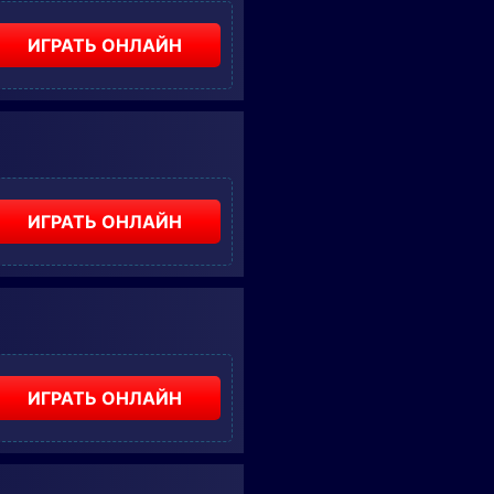
ИГРАТЬ ОНЛАЙН
ИГРАТЬ ОНЛАЙН
ИГРАТЬ ОНЛАЙН